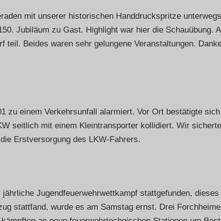
raden mit unserer historischen Handdruckspritze unterweg
150. Jubiläum zu Gast. Highlight war hier die Schauübung. 
f teil. Beides waren sehr gelungene Veranstaltungen. Danke 
zu einem Verkehrsunfall alarmiert. Vor Ort bestätigte sich
seitlich mit einem Kleintransporter kollidiert. Wir sicherte
 die Erstversorgung des LKW-Fahrers.
ährliche Jugendfeuerwehrwettkampf stattgefunden, dieses 
ug stattfand, wurde es am Samstag ernst. Drei Forchheime
nd kämpften an neun feuerwehrtechnischen Stationen um Best